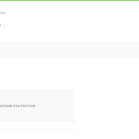
ки
в
ь
ческим контентом.